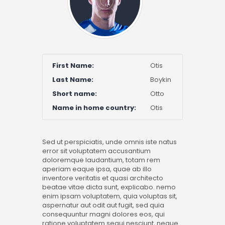
First Name:
Otis
Last Name:
Boykin
Short name:
Otto
Name in home country:
Otis
Sed ut perspiciatis, unde omnis iste natus
error sit voluptatem accusantium
doloremque laudantium, totam rem
aperiam eaque ipsa, quae ab illo
inventore veritatis et quasi architecto
beatae vitae dicta sunt, explicabo. nemo
enim ipsam voluptatem, quia voluptas sit,
aspernatur aut odit aut fugit, sed quia
consequuntur magni dolores eos, qui
ratione voluptatem sequi nesciunt, neque