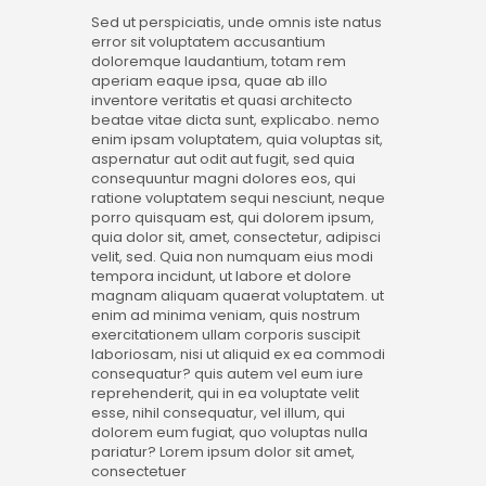
Sed ut perspiciatis, unde omnis iste natus
error sit voluptatem accusantium
doloremque laudantium, totam rem
aperiam eaque ipsa, quae ab illo
inventore veritatis et quasi architecto
beatae vitae dicta sunt, explicabo. nemo
enim ipsam voluptatem, quia voluptas sit,
aspernatur aut odit aut fugit, sed quia
consequuntur magni dolores eos, qui
ratione voluptatem sequi nesciunt, neque
porro quisquam est, qui dolorem ipsum,
quia dolor sit, amet, consectetur, adipisci
velit, sed. Quia non numquam eius modi
tempora incidunt, ut labore et dolore
magnam aliquam quaerat voluptatem. ut
enim ad minima veniam, quis nostrum
exercitationem ullam corporis suscipit
laboriosam, nisi ut aliquid ex ea commodi
consequatur? quis autem vel eum iure
reprehenderit, qui in ea voluptate velit
esse, nihil consequatur, vel illum, qui
dolorem eum fugiat, quo voluptas nulla
pariatur? Lorem ipsum dolor sit amet,
consectetuer