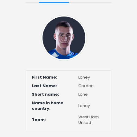
First Name:
Loney
Last Name:
Gordon
Short name:
Lone
Name in home
Loney
country:
West Ham
Team:
United